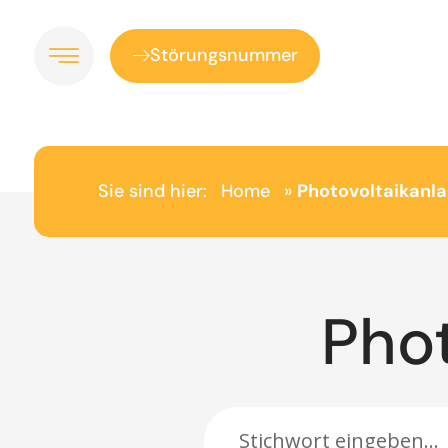
Inhalt
springen
Störungsnummer
Sie sind hier:
Home
»
Photovoltaikanl
Pho