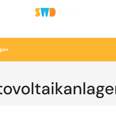
agen
tovoltaikanlage