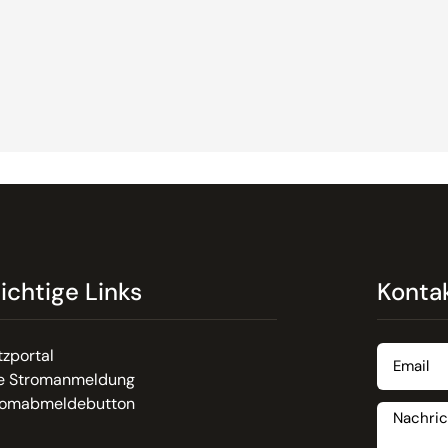
ichtige Links
Konta
zportal
re Stromanmeldung
romabmeldebutton