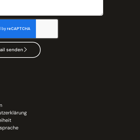
ail senden
m
tzerklärung
eiheit
sprache