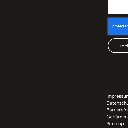
E-M
Impressu
Datenschu
Barrierefr
Gebärden
Sitemap