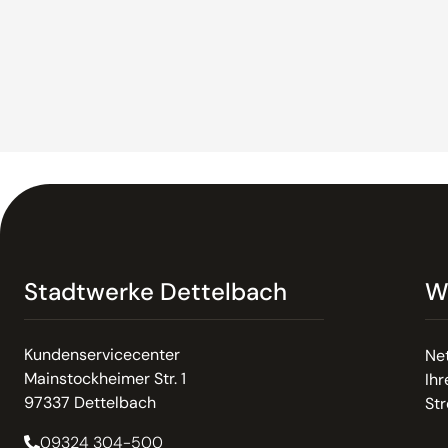
Stadtwerke Dettelbach
W
Kundenservicecenter
Net
Mainstockheimer Str. 1
Ih
97337 Dettelbach
St
09324 304-500