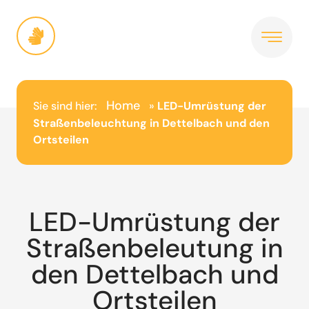
Inhalt
springen
Home
Sie sind hier:
»
LED-Umrüstung der
Straßenbeleuchtung in Dettelbach und den
Ortsteilen
LED-Umrüstung der
Straßenbeleutung in
den Dettelbach und
Ortsteilen